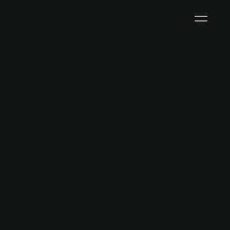
Diseño web
y diseño
APP para
marcas que
quieren