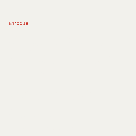
Enfoque
Si tu web no
refleja lo que
eres,
perdiendo
estás
negocio.