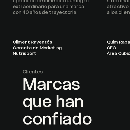
aprobada de inmediato, un logro
sitio din
extraordinario para una marca
atractivo
con 40 años de trayectoria.
a los clie
Climent Raventós
Quim Rab
Gerente de Marketing
CEO
Nutrisport
Àrea Cúbi
Clientes
Marcas
que han
confiado