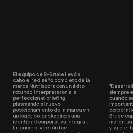
El equipo de B-Bruce llevó a
cabo el rediseño completo de la
marca Nutrisport con un éxito
"Desarrol
rotundo. Interpretaron a la
siempre e
perfección el briefing,
cuando se
plasmando el nuevo
important
posicionamiento de la marca en
corporati
un logotipo, packaging y una
Bruce cap
identidad corporativa integral.
marca, su
La primera versión fue
y su ofer